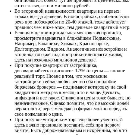
они появятся, объект тут же прибавит в цене несколько
сотен тысяч, а то и миллион рублей.
Во вторичной недвижимости квартиры на первых
этажах всегда дешевле. В новостройках, особенно если
речь про небоскребы по 20-40 этажей, тоже действует
правило: чем ниже этаж, тем дешевле квадратный метр.
Если вам не принципиальная московская прописка,
просмотрите варианты в ближайшем Подмосковье.
Например, Балашихе, Химках, Красногорске,
Долгопрудном, Видном. Аналогичные новостройки и
вторичка того же года постройки или класса жилья,
здесь на несколько миллионов дешевле.
При покупке квартиры от застройщика,
договаривайтесь о дисконте. 1-3% от цены — вполне
реальный торг. Нюанс в том, что московские
застройщики сейчас любят вести себя наподобие
биржевых брокеров — поднимают котировку на свой
квадратный метр раз в месяц, а то и чаще. Дескать,
инфляция и все такое. Снижения цены тоже бывают, но
незначительные. Однако помните, что с высокой долей
вероятности, через менеджера фирмы можно передать
свое пожелание о цене.
При покупке «вторички» торг еще более уместен. И
здесь важно правильно поставить себя при первом
визите. Быть доброжелательным и искренним, но в то